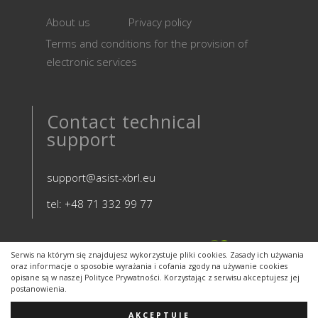
About us
Privacy policy
Terms and conditions for the provision of
electronic services
Contact technical
support
support@asist-xbrl.eu
tel: +48 71 332 99 77
Serwis na którym się znajdujesz wykorzystuje pliki cookies. Zasady ich używania
oraz informacje o sposobie wyrażania i cofania zgody na używanie cookies
opisane są w naszej Polityce Prywatności. Korzystając z serwisu akceptujesz jej
postanowienia.
AKCEPTUJĘ